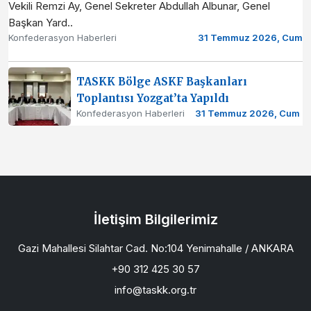
Vekili Remzi Ay, Genel Sekreter Abdullah Albunar, Genel
Başkan Yard..
Konfederasyon Haberleri
31 Temmuz 2026, Cum
TASKK Bölge ASKF Başkanları
Toplantısı Yozgat’ta Yapıldı
Konfederasyon Haberleri
31 Temmuz 2026, Cum
İletişim Bilgilerimiz
Gazi Mahallesi Silahtar Cad. No:104 Yenimahalle / ANKARA
+90 312 425 30 57
info@taskk.org.tr