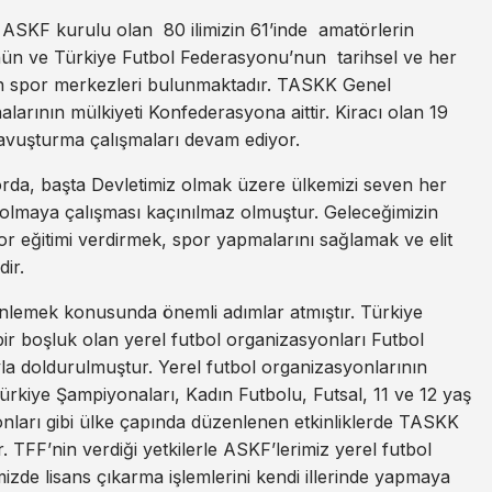
SKF kurulu olan 80 ilimizin 61’inde amatörlerin
ün ve Türkiye Futbol Federasyonu’nun tarihsel ve her
lan spor merkezleri bulunmaktadır. TASKK Genel
larının mülkiyeti Konfederasyona aittir. Kiracı olan 19
vuşturma çalışmaları devam ediyor.
porda, başta Devletimiz olmak üzere ülkemizi seven her
 olmaya çalışması kaçınılmaz olmuştur. Geleceğimizin
r eğitimi verdirmek, spor yapmalarını sağlamak ve elit
ir.
nlemek konusunda önemli adımlar atmıştır. Türkiye
 boşluk olan yerel futbol organizasyonları Futbol
a doldurulmuştur. Yerel futbol organizasyonlarının
ürkiye Şampiyonaları, Kadın Futbolu, Futsal, 11 ve 12 yaş
syonları gibi ülke çapında düzenlenen etkinliklerde TASKK
 TFF’nin verdiği yetkilerle ASKF’lerimiz yerel futbol
zde lisans çıkarma işlemlerini kendi illerinde yapmaya