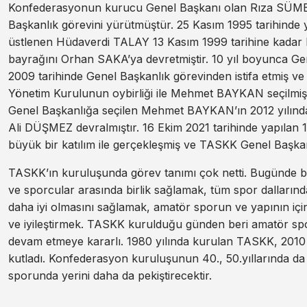
Konfederasyonun kurucu Genel Başkanı olan Rıza SÜMER 2
Başkanlık görevini yürütmüştür. 25 Kasım 1995 tarihinde 
üstlenen Hüdaverdi TALAY 13 Kasım 1999 tarihine kadar 
bayrağını Orhan SAKA’ya devretmiştir. 10 yıl boyunca Ge
2009 tarihinde Genel Başkanlık görevinden istifa etmiş ve
Yönetim Kurulunun oybirliği ile Mehmet BAYKAN seçilmişti
Genel Başkanlığa seçilen Mehmet BAYKAN’ın 2012 yılın
Ali DÜŞMEZ devralmıştır. 16 Ekim 2021 tarihinde yapılan
büyük bir katılım ile gerçekleşmiş ve TASKK Genel Başkanl
TASKK’ın kuruluşunda görev tanımı çok netti. Bugünde bu
ve sporcular arasında birlik sağlamak, tüm spor dalların
daha iyi olmasını sağlamak, amatör sporun ve yapının içind
ve iyileştirmek. TASKK kurulduğu günden beri amatör spo
devam etmeye kararlı. 1980 yılında kurulan TASKK, 2010 yı
kutladı. Konfederasyon kuruluşunun 40., 50.yıllarında da
sporunda yerini daha da pekiştirecektir.