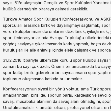
sayısı 81'e ulaşmıştır. Gençlik ve Spor Kulüpleri Yönetmel
kulübü derneğinin biraraya gelmesi gereklidir.
Türkiye Amatör Spor Kulüpleri Konfederasyonu ve ASKF’le
sporcuları arasında birlik ve dayanışmayı sağlamak, spor
veren kulüplerimizin durumlarını düzeltmek, iyileştirmek
spor federasyonlarında Avrupa Topluluğu ülkelerindeki
çağdaş seviyeye çıkarılmasında katkı yapmak, başta devl
kuruluşları ile aile anlayışı içinde elele çalışmak ve spo
31.12.2018 itibariyle ülkemizde kurulu spor kulübü sayısı 
zaman bu sayı çok azdır. Önemli bir amacımızda bu sayıyı 
spor kulüpleri ile giderek artan sayıda insana spor yaptır
toplumun oluşmasına katkıda bulunmaktır.
Konfederasyonun siyasi bir yönü yoktur, ama Türk sporun
amaçlarından birisi de, sporun barış, kardeşlik ve sevgi 
savaş, müsabaka alanının da savaş alanı olmadığını, spor
Unutulmamalıdır ki amatör olsun, profesyonel olsun, en b