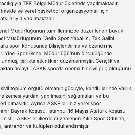
 aracılığıyla TFF Bölge Müdürlüklerinde yapılmaktadır.
tmekte ve yerel basketbol organizasyonları için
atkılarıyla yapılmaktadır.
 Genel Müdürlüğünün tüm illerimizde düzenlenen büyük
nel Müdürlüğünün “Gelin Spor Yapalım, Tek Galibi
e halkı spor konusunda bilinçlendirme ve özendirme
iştir. Yine Spor Genel Müdürlüğü’nün öncülüğünde
nmuş, birlikte etkinlikler düzenlenmiştir. Gençlik ve
maktan dolayı TASKK sporda önemli bir sivil güç olduğunu
ivil toplum örgütü olmanın gücüyle, kendi illerinde Valilik
 malzemesi yardımı yapılmasını sağlamaları ve bu
eri olmasıdır. Ayrıca ASKF’lerimiz yerel spor
ehir Bayrak Koşusu, İstanbul 16 Mayıs Atatürk Koşusu
iştir. ASKF’ler illerde düzenlenen Yılın Spor Ödülleri,
mı, antrenör ve kulüpleri ödüllendirmiştir