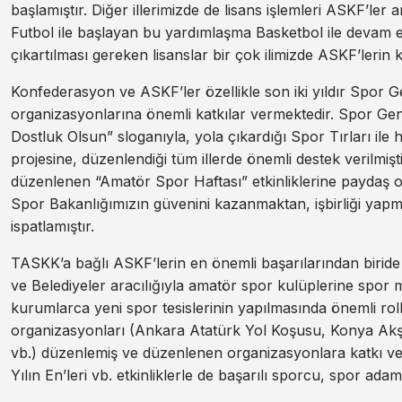
başlamıştır. Diğer illerimizde de lisans işlemleri ASKF’ler
Futbol ile başlayan bu yardımlaşma Basketbol ile devam e
çıkartılması gereken lisanslar bir çok ilimizde ASKF’lerin k
Konfederasyon ve ASKF’ler özellikle son iki yıldır Spor
organizasyonlarına önemli katkılar vermektedir. Spor Ge
Dostluk Olsun” sloganıyla, yola çıkardığı Spor Tırları il
projesine, düzenlendiği tüm illerde önemli destek verilm
düzenlenen “Amatör Spor Haftası” etkinliklerine paydaş olu
Spor Bakanlığımızın güvenini kazanmaktan, işbirliği yap
ispatlamıştır.
TASKK’a bağlı ASKF’lerin en önemli başarılarından biride s
ve Belediyeler aracılığıyla amatör spor kulüplerine spor
kurumlarca yeni spor tesislerinin yapılmasında önemli roll
organizasyonları (Ankara Atatürk Yol Koşusu, Konya Akş
vb.) düzenlemiş ve düzenlenen organizasyonlara katkı verm
Yılın En’leri vb. etkinliklerle de başarılı sporcu, spor ada