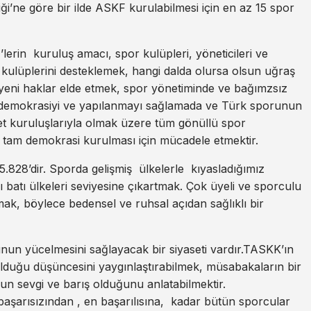
iği’ne göre bir ilde ASKF kurulabilmesi için en az 15 spor
rin kuruluş amacı, spor kulüpleri, yöneticileri ve
 kulüplerini desteklemek, hangi dalda olursa olsun uğraş
, yeni haklar elde etmek, spor yönetiminde ve bağımzsız
 demokrasiyi ve yapılanmayı sağlamada ve Türk sporunun
et kuruluşlarıyla olmak üzere tüm gönüllü spor
rda tam demokrasi kurulması için mücadele etmektir.
15.828’dir. Sporda gelişmiş ülkelerle kıyasladığımız
batı ülkeleri seviyesine çıkartmak. Çok üyeli ve sporculu
mak, böylece bedensel ve ruhsal açıdan sağlıklı bir
un yücelmesini sağlayacak bir siyaseti vardır.TASKK’ın
olduğu düşüncesini yaygınlaştırabilmek, müsabakaların bir
un sevgi ve barış olduğunu anlatabilmektir.
aşarısızından , en başarılısına, kadar bütün sporcular