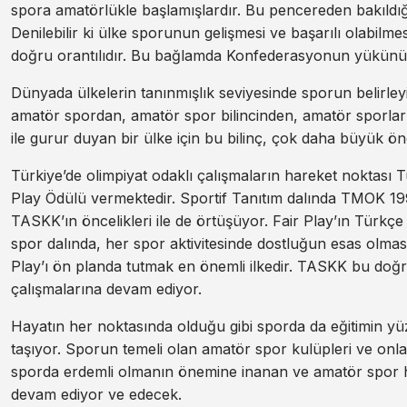
spora amatörlükle başlamışlardır. Bu pencereden bakıldığ
Denilebilir ki ülke sporunun gelişmesi ve başarılı olabilmes
doğru orantılıdır. Bu bağlamda Konfederasyonun yükünün 
Dünyada ülkelerin tanınmışlık seviyesinde sporun belirleyi
amatör spordan, amatör spor bilincinden, amatör sporlar
ile gurur duyan bir ülke için bu bilinç, çok daha büyük ön
Türkiye’de olimpiyat odaklı çalışmaların hareket noktası T
Play Ödülü vermektedir. Sportif Tanıtım dalında TMOK 19
TASKK’ın öncelikleri ile de örtüşüyor. Fair Play’ın Türkçe 
spor dalında, her spor aktivitesinde dostluğun esas olması 
Play’ı ön planda tutmak en önemli ilkedir. TASKK bu doğr
çalışmalarına devam ediyor.
Hayatın her noktasında olduğu gibi sporda da eğitimin 
taşıyor. Sporun temeli olan amatör spor kulüpleri ve onla
sporda erdemli olmanın önemine inanan ve amatör spor ha
devam ediyor ve edecek.