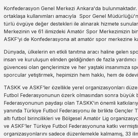
Konfederasyon Genel Merkezi Ankara'da bulunmaktadır. A
ortaklaşa kullanımları amacıyla Spor Genel Müdürlüğü'n
türlü övgüye değer destekleri ile alınarak hizmete sunu
Merkezinin ve 61 ilimizdeki Amatör Spor Merkezimizin bina
ASKF’yi de Konfederasyona ait amatör spor merkezine ka
Dünyada, ülkelerin en etkili tanıtma aracı haline gelen s
insan ve kuruluşun elinden geldiğinden de fazla yardımcı
güvencesi olan gençlerimize ve her yaştaki insanımıza spo
sporcular yetiştirmek, hepimizin hem hakkı, hem de ödevid
TASKK ve ASKF’ler özellikle yerel organizasyonları düze
Futbol Federasyonunun özerk olmasından sonra büyük bir
Federasyonunun paydaşı olan TASKK’ın önemli katkılarıyl
yanında Türkiye Futbol Federasyonu ile birlikte Gençler T
altı futbol birincilikleri ve Bölgesel Amatör Lig organiza
ve ASKF’ler Türkiye Futbol Federasyonuna katkı vermiştir.
organizasyonlarını sadece düzenlemekle kalmamış, 33 ilimi