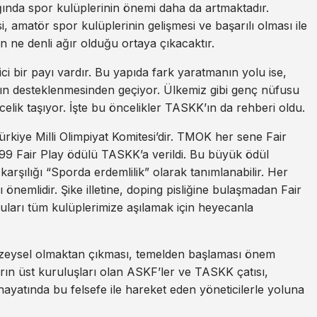
ında spor kulüplerinin önemi daha da artmaktadır.
i, amatör spor kulüplerinin gelişmesi ve başarılı olması ile
ne denli ağır olduğu ortaya çıkacaktır.
ci bir payı vardır. Bu yapıda fark yaratmanın yolu ise,
ın desteklenmesinden geçiyor. Ülkemiz gibi genç nüfusu
celik taşıyor. İşte bu öncelikler TASKK’ın da rehberi oldu.
ürkiye Milli Olimpiyat Komitesi’dir. TMOK her sene Fair
99 Fair Play ödülü TASKK’a verildi. Bu büyük ödül
karşılığı “Sporda erdemlilik” olarak tanımlanabilir. Her
önemlidir. Şike illetine, doping pisliğine bulaşmadan Fair
uları tüm kulüplerimize aşılamak için heyecanla
yüzeysel olmaktan çıkması, temelden başlaması önem
rın üst kuruluşları olan ASKF’ler ve TASKK çatısı,
yatında bu felsefe ile hareket eden yöneticilerle yoluna