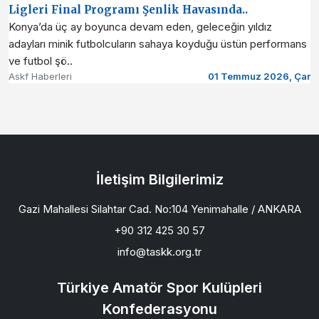
Ligleri Final Programı Şenlik Havasında..
Konya’da üç ay boyunca devam eden, geleceğin yıldız
adayları minik futbolcuların sahaya koyduğu üstün performans
ve futbol şö..
Askf Haberleri
01 Temmuz 2026, Çar
İletişim Bilgilerimiz
Gazi Mahallesi Silahtar Cad. No:104 Yenimahalle / ANKARA
+90 312 425 30 57
info@taskk.org.tr
Türkiye Amatör Spor Kulüpleri
Konfederasyonu