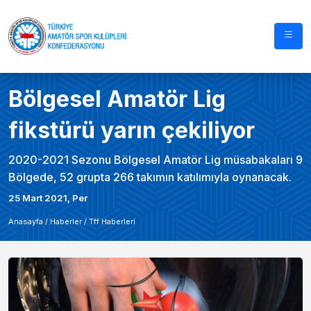
Bölgesel Amatör Lig
fikstürü yarın çekiliyor
2020-2021 Sezonu Bölgesel Amatör Lig müsabakaları 9
Bölgede, 52 grupta 266 takımın katılımıyla oynanacak.
25 Mart 2021, Per
Anasayfa /
Haberler
/
Tff Haberleri