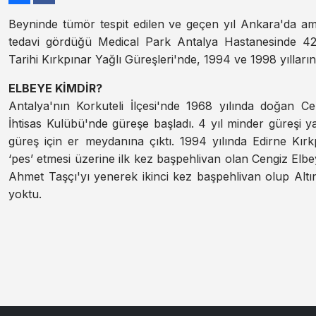
Beyninde tümör tespit edilen ve geçen yıl Ankara'da ame
tedavi gördüğü Medical Park Antalya Hastanesinde 42 
Tarihi Kırkpınar Yağlı Güreşleri'nde, 1994 ve 1998 yılları
ELBEYE KİMDİR?
Antalya'nın Korkuteli İlçesi'nde 1968 yılında doğan C
İhtisas Kulübü'nde güreşe başladı. 4 yıl minder güreşi y
güreş için er meydanına çıktı. 1994 yılında Edirne Kırk
‘pes’ etmesi üzerine ilk kez başpehlivan olan Cengiz Elbe
Ahmet Taşçı'yı yenerek ikinci kez başpehlivan olup Altı
yoktu.