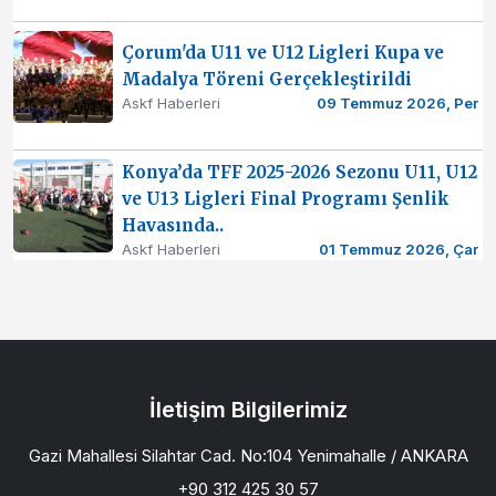
Çorum'da U11 ve U12 Ligleri Kupa ve
Madalya Töreni Gerçekleştirildi
Askf Haberleri
09 Temmuz 2026, Per
Konya’da TFF 2025-2026 Sezonu U11, U12
ve U13 Ligleri Final Programı Şenlik
Havasında..
Askf Haberleri
01 Temmuz 2026, Çar
İletişim Bilgilerimiz
Gazi Mahallesi Silahtar Cad. No:104 Yenimahalle / ANKARA
+90 312 425 30 57