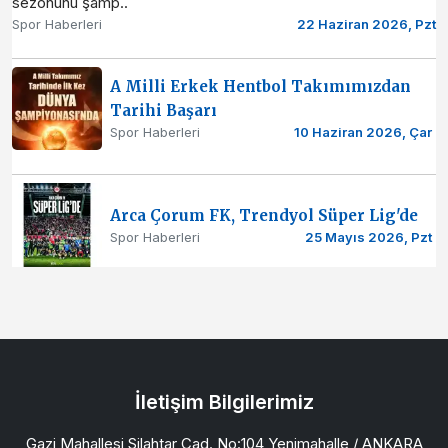
sezonunu şamp..
Spor Haberleri
22 Haziran 2026, Pzt
A Milli Erkek Hentbol Takımımızdan
Tarihi Başarı
Spor Haberleri
10 Haziran 2026, Çar
Arca Çorum FK, Trendyol Süper Lig'de
Spor Haberleri
25 Mayıs 2026, Pzt
İletişim Bilgilerimiz
Gazi Mahallesi Silahtar Cad. No:104 Yenimahalle / ANKARA