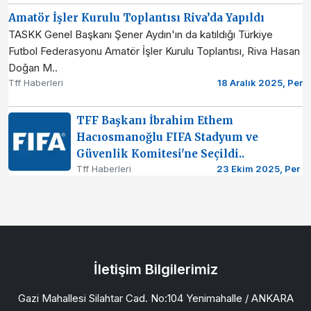
Amatör İşler Kurulu Toplantısı Riva’da Yapıldı
TASKK Genel Başkanı Şener Aydın'ın da katıldığı Türkiye
Futbol Federasyonu Amatör İşler Kurulu Toplantısı, Riva Hasan
Doğan M..
Tff Haberleri
18 Aralık 2025, Per
TFF Başkanı İbrahim Ethem
Hacıosmanoğlu FIFA Stadyum ve
Güvenlik Komitesi'ne Seçildi..
Tff Haberleri
23 Ekim 2025, Per
İletişim Bilgilerimiz
Gazi Mahallesi Silahtar Cad. No:104 Yenimahalle / ANKARA