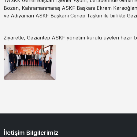
TASKK Genel Başkan’ı Şener Aydın, beraberinde Genel B
Bozan, Kahramanmaraş ASKF Başkanı Ekrem Karaoğlan,
ve Adıyaman ASKF Başkanı Cenap Taşkın ile birlikte Gazia
Ziyarette, Gaziantep ASKF yönetim kurulu üyeleri hazır 
İletişim Bilgilerimiz