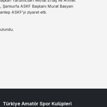
aşkan Yardımcıları Mithat Ertaş ve Ahmet
 Şanlıurfa ASKF Başkanı Murat Basyan
ntep ASKF’yi ziyaret etti.
bulundu.
Türkiye Amatör Spor Kulüpleri