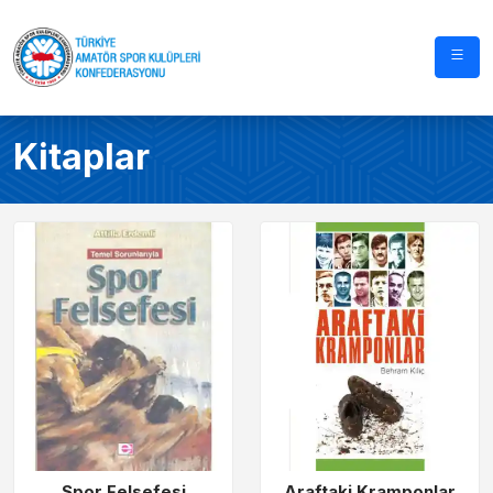
Kitaplar
Spor Felsefesi
Araftaki Kramponlar