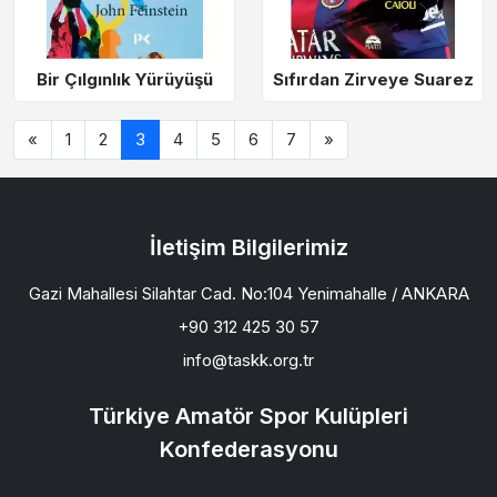
Bir Çılgınlık Yürüyüşü
Sıfırdan Zirveye Suarez
«
1
2
3
4
5
6
7
»
İletişim Bilgilerimiz
Gazi Mahallesi Silahtar Cad. No:104 Yenimahalle / ANKARA
+90 312 425 30 57
info@taskk.org.tr
Türkiye Amatör Spor Kulüpleri
Konfederasyonu