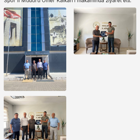
Spor İl Müdürü Ömer Kalkan’ı makamında ziyaret etti.