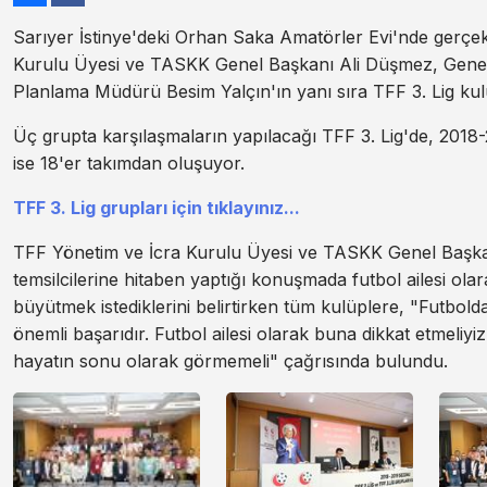
Sarıyer İstinye'deki Orhan Saka Amatörler Evi'nde gerçe
Kurulu Üyesi ve TASKK Genel Başkanı Ali Düşmez, Genel
Planlama Müdürü Besim Yalçın'ın yanı sıra TFF 3. Lig kulüp
Üç grupta karşılaşmaların yapılacağı TFF 3. Lig'de, 2018
ise 18'er takımdan oluşuyor.
TFF 3. Lig grupları için tıklayınız...
TFF Yönetim ve İcra Kurulu Üyesi ve TASKK Genel Başkan
temsilcilerine hitaben yaptığı konuşmada futbol ailesi olar
büyütmek istediklerini belirtirken tüm kulüplere, "Futbol
önemli başarıdır. Futbol ailesi olarak buna dikkat etmeliyi
hayatın sonu olarak görmemeli" çağrısında bulundu.