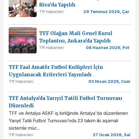
Riva’da Yapıldı
Tff Haberleri
29 Temmuz 2026, Çar
TFF Olağan Mali Genel Kurul
Toplantısı, Ankara'da Yapıldı
Tff Haberleri
08 Haziran 2026, Pzt
TFF Faal Amatör Futbol Kulüpleri İçin
Uygulanacak Kriterleri Yayınladı
Tff Haberleri
03 Nisan 2026, Cum
TFF Antalya'da Yarıyıl Tatili Futbol Turnuvası
Düzenledi
TFF ve Antalya ASKF iş birliğinde Antalya'da düzenlenen
Yarıyıl Tatili Futbol Turnuvası’nda 23 takım iki aşamalı
sistemle müc..
Tff Haberleri
27 Ocak 2026, Sal