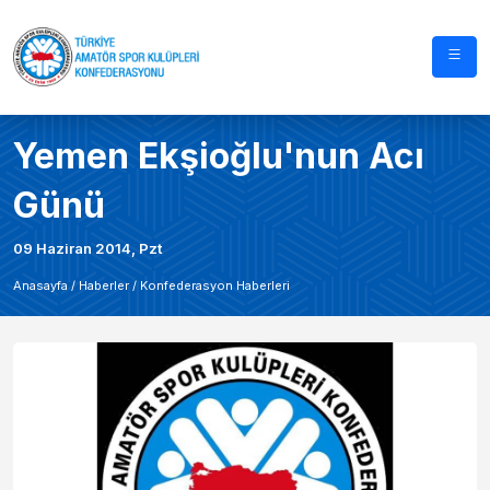
Yemen Ekşioğlu'nun Acı
Günü
09 Haziran 2014, Pzt
Anasayfa /
Haberler
/
Konfederasyon Haberleri