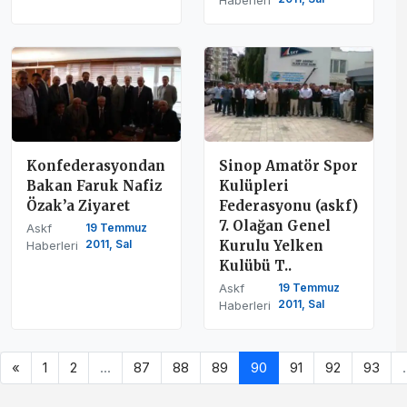
Konfederasyondan
Sinop Amatör Spor
Bakan Faruk Nafiz
Kulüpleri
Özak’a Ziyaret
Federasyonu (askf)
7. Olağan Genel
Askf
19 Temmuz
2011, Sal
Kurulu Yelken
Haberleri
Kulübü T..
Askf
19 Temmuz
2011, Sal
Haberleri
«
1
2
...
87
88
89
90
91
92
93
.