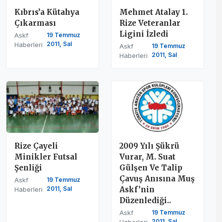
Kıbrıs’a Kütahya
Mehmet Atalay 1.
Çıkarması
Rize Veteranlar
Ligini İzledi
Askf
19 Temmuz
2011, Sal
Haberleri
Askf
19 Temmuz
2011, Sal
Haberleri
Rize Çayeli
2009 Yılı Şükrü
Minikler Futsal
Vurar, M. Suat
Şenliği
Gülşen Ve Talip
Çavuş Anısına Muş
Askf
19 Temmuz
2011, Sal
Askf’nin
Haberleri
Düzenlediği..
Askf
19 Temmuz
2011, Sal
Haberleri