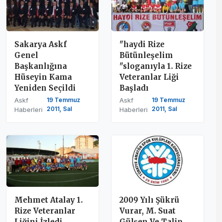
Sakarya Askf
"haydi Rize
Genel
Bütünleşelim
Başkanlığına
"sloganıyla 1. Rize
Hüseyin Kama
Veteranlar Liği
Yeniden Seçildi
Başladı
Askf
19 Temmuz
Askf
19 Temmuz
2011, Sal
2011, Sal
Haberleri
Haberleri
Mehmet Atalay 1.
2009 Yılı Şükrü
Rize Veteranlar
Vurar, M. Suat
Liğini İzledi
Gülşen Ve Talip