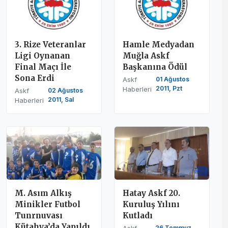
3. Rize Veteranlar
Hamle Medyadan
Ligi Oynanan
Muğla Askf
Final Maçı İle
Başkanına Ödül
Sona Erdi
Askf
01 Ağustos
2011, Pzt
Haberleri
Askf
02 Ağustos
2011, Sal
Haberleri
M. Asım Alkış
Hatay Askf 20.
Minikler Futbol
Kuruluş Yılını
Tunrnuvası
Kutladı
Kütahya’da Yapıldı
Askf
26 Temmuz