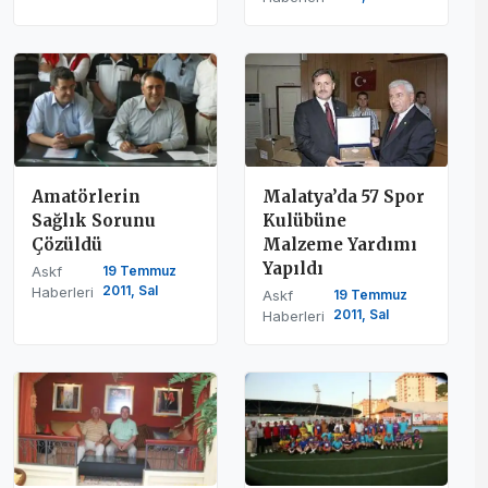
Amatörlerin
Malatya’da 57 Spor
Sağlık Sorunu
Kulübüne
Çözüldü
Malzeme Yardımı
Yapıldı
Askf
19 Temmuz
2011, Sal
Haberleri
Askf
19 Temmuz
2011, Sal
Haberleri