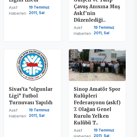
Çavuş Anısına Muş
Askf
19 Temmuz
2011, Sal
Askf’nin
Haberleri
Düzenlediği..
Askf
19 Temmuz
2011, Sal
Haberleri
Sivas’ta “olgunlar
Sinop Amatör Spor
Ligi” Futbol
Kulüpleri
Turnuvası Yapıldı
Federasyonu (askf)
7. Olağan Genel
Askf
19 Temmuz
2011, Sal
Kurulu Yelken
Haberleri
Kulübü T..
Askf
19 Temmuz
2011, Sal
Haberleri