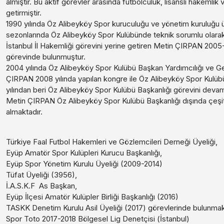
almıştır. Bu aktif görevler arasında futbolculuk, lisanslı hakemlik 
getirmiştir.
1990 yılında Öz Alibeyköy Spor kuruculuğu ve yönetim kuruluğu 
sezonlarında Öz Alibeyköy Spor Kulübünde teknik sorumlu olarak 
İstanbul İl Hakemliği görevini yerine getiren Metin ÇIRPAN 2005-2
görevinde bulunmuştur.
2004 yılında Öz Alibeyköy Spor Kulübü Başkan Yardımcılığı ve G
ÇIRPAN 2008 yılında yapılan kongre ile Öz Alibeyköy Spor Kulüb
yılından beri Öz Alibeyköy Spor Kulübü Başkanlığı görevini devam
Metin ÇIRPAN Öz Alibeyköy Spor Kulübü Başkanlığı dışında çeşitl
almaktadır.
Türkiye Faal Futbol Hakemleri ve Gözlemcileri Derneği Üyeliği,
Eyüp Amatör Spor Kulüpleri Kurucu Başkanlığı,
Eyüp Spor Yönetim Kurulu Üyeliği (2009-2014)
Tüfat Üyeliği (3956),
İ.A.S.K.F As Başkan,
Eyüp İlçesi Amatör Kulüpler Birliği Başkanlığı (2016)
TASKK Denetim Kurulu Asil Üyeliği (2017) görevlerinde bulunmak
Spor Toto 2017-2018 Bölgesel Lig Denetçisi (İstanbul)